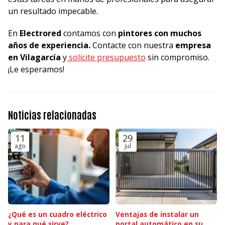
un resultado impecable.
En
Electrored
contamos con
pintores con muchos
años de experiencia.
Contacte con nuestra
empresa
en Vilagarcía
y
solicite presupuesto
sin compromiso.
¡Le esperamos!
Noticias relacionadas
11
29
ago
jul
¿Qué es un cuadro eléctrico
Ventajas de instalar un
y para qué sirve?
portal automático en su